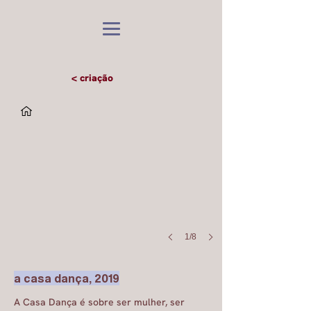
< criação
1/8
a casa dança, 2019
A Casa Dança é sobre ser mulher, ser