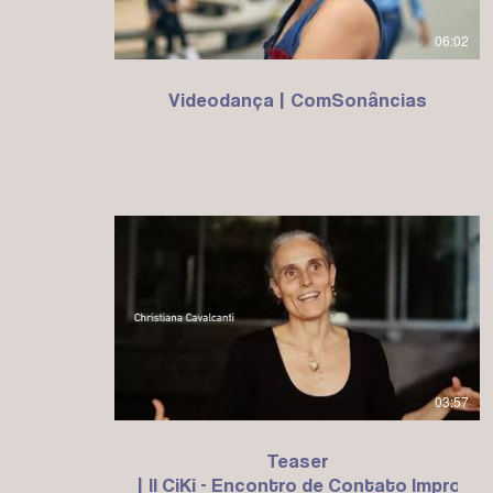
06:02
Videodança | ComSonâncias
03:57
Teaser
| II CiKi - Encontro de Contato Improvi