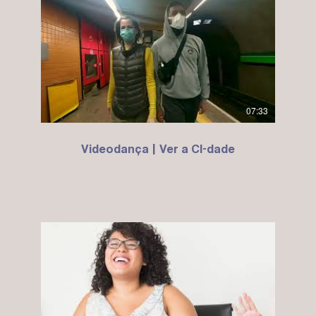
07:33
Videodança | Ver a CI-dade