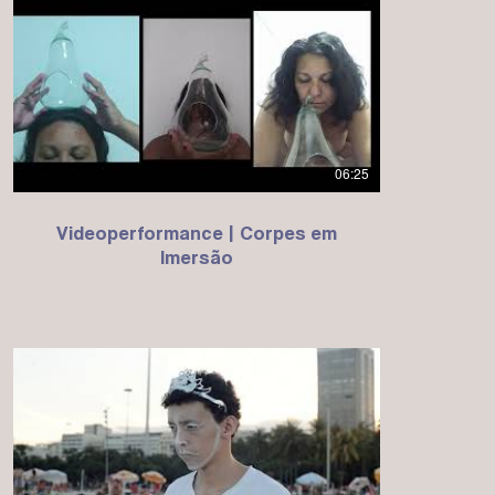
06:25
Videoperformance | Corpes em
Imersão