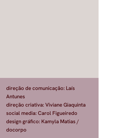
direção de comunicação: Laís
Antunes
direção criativa: Viviane Giaquinta
social media: Carol Figueiredo
design gráfico: Kamyla Matias /
docorpo