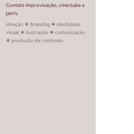
Contato Improvisação, cineclube e
jam's.
direção ✸ branding ✸ identidade
visual ✸ ilustração ✸ comunicação
✸ produção de conteúdo