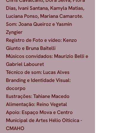
Chris Cavalcanti, Dora Selva, Flora
Dias, Ivani Santana, Kamyla Matias,
Luciana Ponso, Mariana Camarote.
Som: Joana Queiroz e Yasmin
Zyngier
Registro de Foto e vídeo: Kenzo
Giunto e Bruna Baitelli
Músicos convidados: Maurizio Belli e
Gabriel Labouret
Técnico de som: Lucas Alves
Branding e Identidade Visual:
docorpo
Ilustrações: Tahiane Macedo
Alimentação: Reino Vegetal
Apoio: Espaço Mova e Centro
Municipal de Artes Hélio Oiticica -
CMAHO