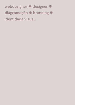
webdesigner ✸ designer ✸
diagramação ✸ branding ✸
identidade visual