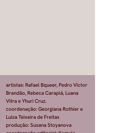
artistas: Rafael Bqueer, Pedro Victor
Brandão, Rebeca Carapiá, Luana
Vitra e Yhuri Cruz.
coordenação: Georgiana Rothier e
Luiza Teixeira de Freitas
produção: Susana Stoyanova