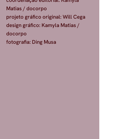
coordenação editorial: Kamyla
Matias / docorpo
projeto gráfico original: Will Cega
design gráfico: Kamyla Matias /
docorpo
fotografia: Ding Musa