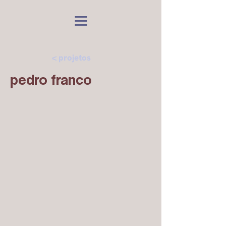
< projetos
pedro franco