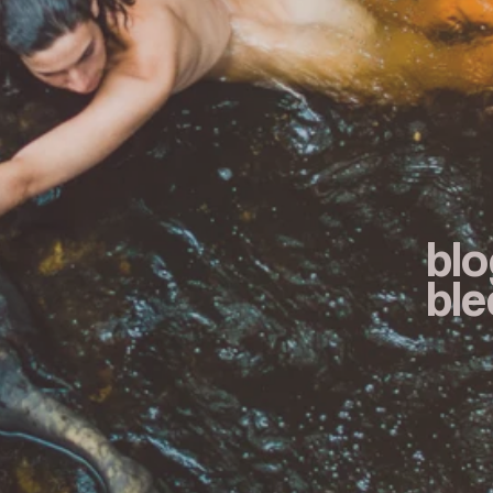
blo
bl