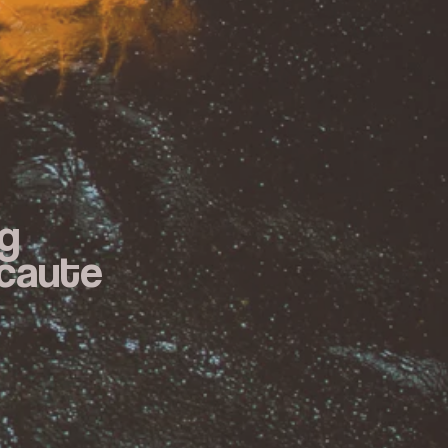
g
ecaute